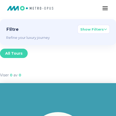
Filtre
Show Filters
Refine your luxury journey
All Tours
Viser
0
av
0